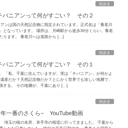
街歩き
チバニアンって何がすごい？ その２
ニアンは国の天然記念物に指定されています。正式名は「養老川
」となっています。 場所は、月崎駅から徒歩30分くらい。養老
ります。 養老川へは道路から […]
街歩き
チバニアンって何がすごい？ その１
。 「私、千葉に住んでいますが、実は「チバニアン」が何かよ
界遺産だか？天然記念物だか？とにかく世界でも珍しい地層で、
する。 その地層が、千葉にあり […]
街歩き
年一番のさくら− YouTube動画
 埼玉の桜の名所、幸手市の桜堤に行ってきました。 千葉から