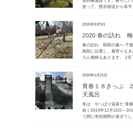
長距離遠征です。春らしい
使って、熊谷桜堤から幸手ま
2020年3月5日
2020 春の訪れ
春の訪れ 昭和の森へ 千
南部に位置し、最寄りえき
ろん梅林もあります。 2月
2020年1月21日
青春１８きっぷ 2
天風呂
冬は やっぱり温泉だ 青
短く2019年12月10日～
う間に有効期間が過ぎてしま