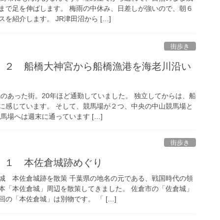
まで足を伸ばします。 梅雨の中休み、日差しが強いので、朝６
を紹介します。 JR津田沼から […]
街歩き
 ２ 船橋大神宮から船橋漁港を海老川沿い
先のあった街。20年ほど通勤していました。 独立してからは、船
に感じています。 そして、競馬場が２つ、中央の中山競馬場と
馬場へは週末に通っています […]
街歩き
 １ 本佐倉城跡めぐり
城 本佐倉城跡を散策 千葉県の地名の元である、戦国時代の領
本「本佐倉城」周辺を散策してきました。 佐倉市の「佐倉城」
の「本佐倉城」は別物です。 「 […]