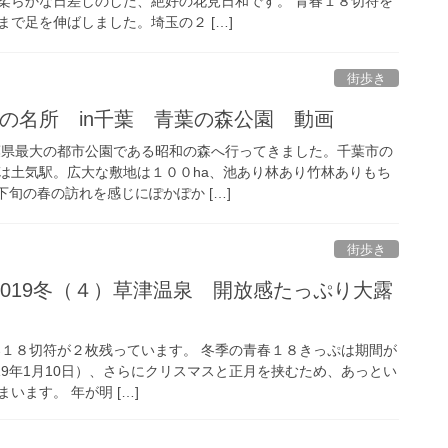
柔らかな日差しのした、絶好の花見日和です。 青春１８切符を
で足を伸ばしました。埼玉の２ […]
街歩き
 梅の名所 in千葉 青葉の森公園 動画
葉県最大の都市公園である昭和の森へ行ってきました。千葉市の
は土気駅。広大な敷地は１００ha、池あり林あり竹林ありもち
下旬の春の訪れを感じにぽかぽか […]
街歩き
019冬（４）草津温泉 開放感たっぷり大露
春１８切符が２枚残っています。 冬季の青春１８きっぷは期間が
2019年1月10日）、さらにクリスマスと正月を挟むため、あっとい
います。 年が明 […]