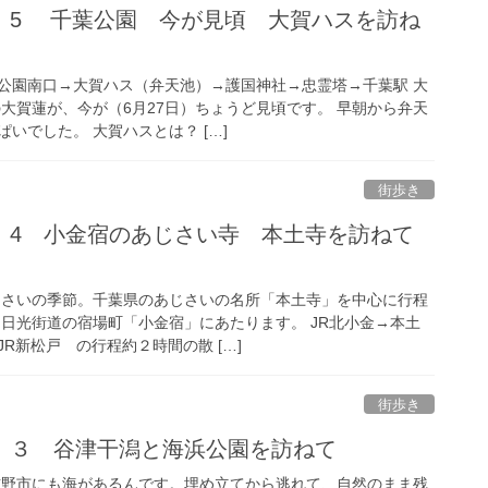
 5 千葉公園 今が見頃 大賀ハスを訪ね
公園南口→大賀ハス（弁天池）→護国神社→忠霊塔→千葉駅 大
大賀蓮が、今が（6月27日）ちょうど見頃です。 早朝から弁天
いでした。 大賀ハスとは？ […]
街歩き
 4 小金宿のあじさい寺 本土寺を訪ねて
）
じさいの季節。千葉県のあじさいの名所「本土寺」を中心に行程
は日光街道の宿場町「小金宿」にあたります。 JR北小金→本土
R新松戸 の行程約２時間の散 […]
街歩き
 ３ 谷津干潟と海浜公園を訪ねて
志野市にも海があるんです。埋め立てから逃れて、自然のまま残