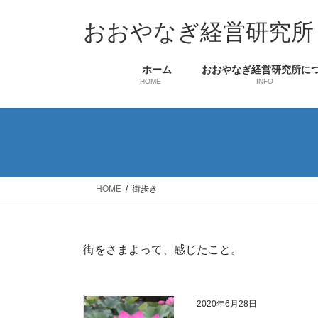
コ
ナ
ン
ビ
おおやなぎ経営研究所
テ
ゲ
ン
ー
ホーム
おおやなぎ経営研究所に
ツ
シ
HOME
INFO
へ
ョ
ス
ン
キ
に
ッ
移
プ
動
HOME
街歩き
街をさまよって、感じたこと。
2020年6月28日