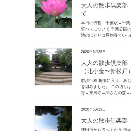
大人の散歩倶楽部
て
本日の行程 千葉駅→千葉
賀ハスについて 千葉公園の
池のほとりは見物客でいっぱ
2020年6月25日
大人の散歩倶楽部
（北小金〜新松戸
散歩行程 梅雨に入り、あ
を組みました。 この辺り
寺→東漸寺→関さんの森→J
2020年6月19日
大人の散歩倶楽部
津田沼から海へ向かう 習