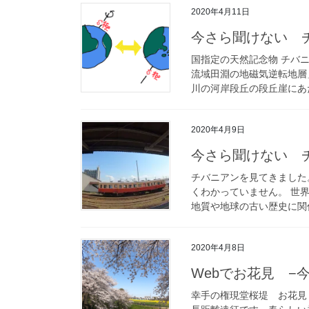
2020年4月11日
今さら聞けない 
国指定の天然記念物 チバ
流域田淵の地磁気逆転地層
川の河岸段丘の段丘崖にあた
2020年4月9日
今さら聞けない 
チバニアンを見てきました
くわかっていません。 世
地質や地球の古い歴史に関係
2020年4月8日
Webでお花見 −今
幸手の権現堂桜堤 お花見