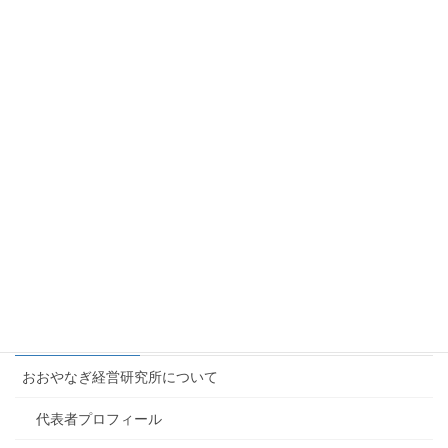
経営革新申請書策定
会社規模によりま
150,000円〜
支援
す
100,000円＋成功報
別途相談にのりま
各種補助金申請支援
酬
す
経営・財務診断パッ
会社規模によりま
100,000円〜
ク
す
Facebook
X
Bluesky
LINE
Copy
トップページ
おおやなぎ経営研究所について
代表者プロフィール